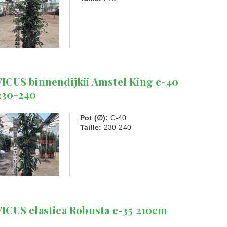
FICUS binnendijkii Amstel King c-40
230-240
Pot (∅):
C-40
Taille:
230-240
FICUS elastica Robusta c-35 210cm