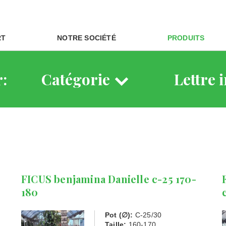
RT
NOTRE SOCIÉTÉ
PRODUITS
r:
Catégorie
Lettre i
FICUS benjamina Danielle c-25 170-
180
Pot (∅):
C-25/30
Taille:
160-170