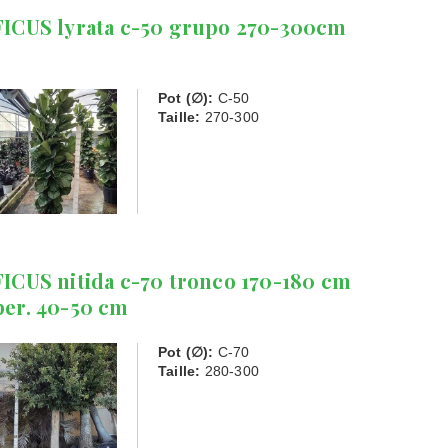
FICUS lyrata c-50 grupo 270-300cm
Pot (∅):
C-50
Taille:
270-300
FICUS nitida c-70 tronco 170-180 cm
per. 40-50 cm
Pot (∅):
C-70
Taille:
280-300