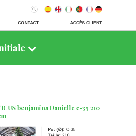
CONTACT
ACCÈS CLIENT
nitiale
FICUS benjamina Danielle c-35 210
cm
Pot (∅):
C-35
Taille:
210