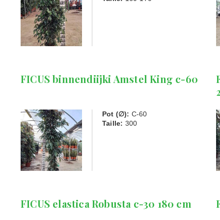
5
FICUS binnendiijki Amstel King c-60
Pot (∅):
C-60
Taille:
300
FICUS elastica Robusta c-30 180 cm