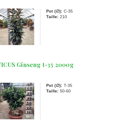
Pot (∅):
C-35
Taille:
210
FICUS Ginseng t-35 2000g
Pot (∅):
T-35
Taille:
50-60