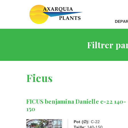
DEPA
Filtrer pa
Ficus
FICUS benjamina Danielle c-22 140-
150
Pot (∅):
C-22
Taille:
140-150