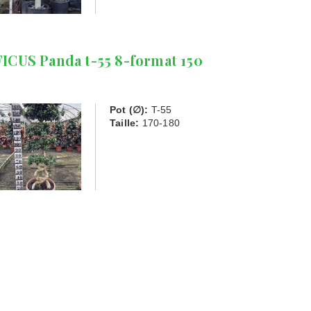
FICUS Panda t-55 8-format 150
Pot (∅):
T-55
Taille:
170-180