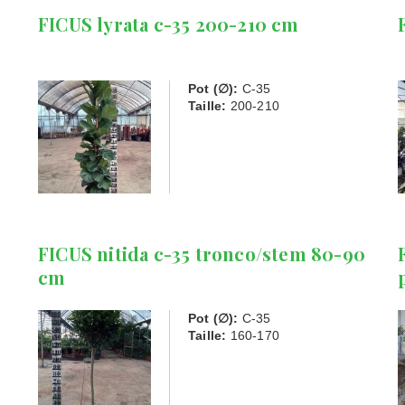
FICUS lyrata c-35 200-210 cm
Pot (∅):
C-35
Taille:
200-210
FICUS nitida c-35 tronco/stem 80-90
cm
Pot (∅):
C-35
Taille:
160-170