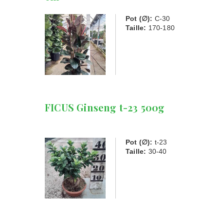
Pot (∅):
C-30
Taille:
170-180
FICUS Ginseng t-23 500g
Pot (∅):
t-23
Taille:
30-40