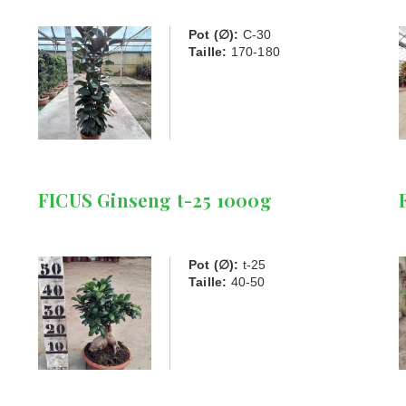
Pot (∅):
C-30
Taille:
170-180
FICUS Ginseng t-25 1000g
Pot (∅):
t-25
Taille:
40-50