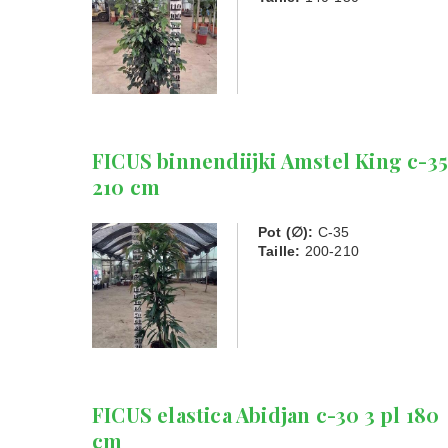
FICUS binnendiijki Amstel King c-3
210 cm
Pot (∅):
C-35
Taille:
200-210
FICUS elastica Abidjan c-30 3 pl 180
cm